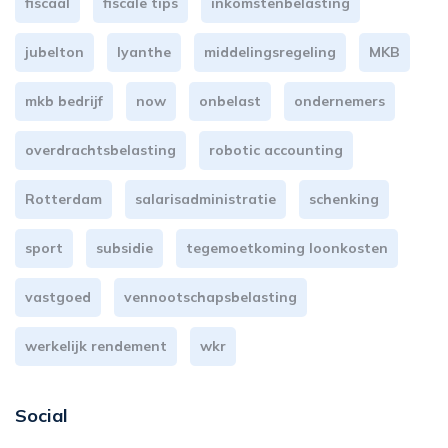
fiscaal
fiscale tips
inkomstenbelasting
jubelton
lyanthe
middelingsregeling
MKB
mkb bedrijf
now
onbelast
ondernemers
overdrachtsbelasting
robotic accounting
Rotterdam
salarisadministratie
schenking
sport
subsidie
tegemoetkoming loonkosten
vastgoed
vennootschapsbelasting
werkelijk rendement
wkr
Social