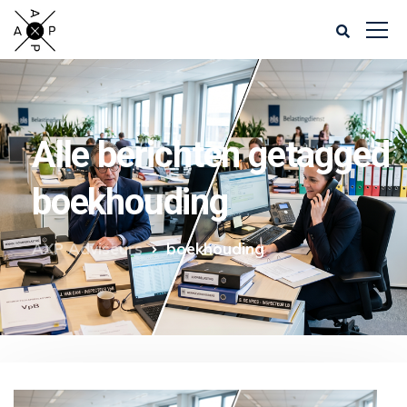
Alle berichten getagged
boekhouding
AXP Adviseurs
boekhouding