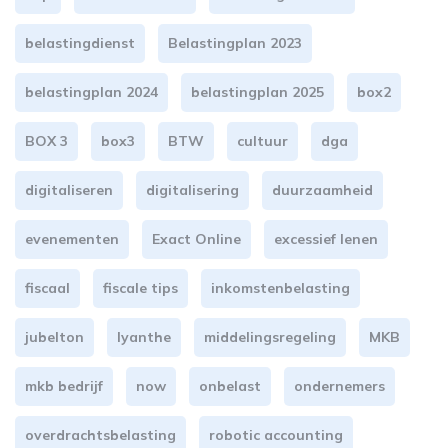
belastingdienst
Belastingplan 2023
belastingplan 2024
belastingplan 2025
box2
BOX 3
box3
BTW
cultuur
dga
digitaliseren
digitalisering
duurzaamheid
evenementen
Exact Online
excessief lenen
fiscaal
fiscale tips
inkomstenbelasting
jubelton
lyanthe
middelingsregeling
MKB
mkb bedrijf
now
onbelast
ondernemers
overdrachtsbelasting
robotic accounting