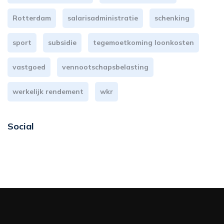
Rotterdam
salarisadministratie
schenking
sport
subsidie
tegemoetkoming loonkosten
vastgoed
vennootschapsbelasting
werkelijk rendement
wkr
Social