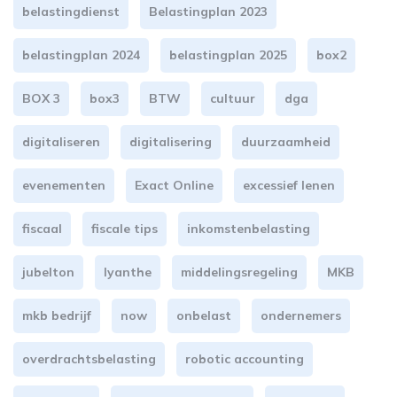
belastingdienst
Belastingplan 2023
belastingplan 2024
belastingplan 2025
box2
BOX 3
box3
BTW
cultuur
dga
digitaliseren
digitalisering
duurzaamheid
evenementen
Exact Online
excessief lenen
fiscaal
fiscale tips
inkomstenbelasting
jubelton
lyanthe
middelingsregeling
MKB
mkb bedrijf
now
onbelast
ondernemers
overdrachtsbelasting
robotic accounting