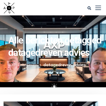
Alle berichten getagged
datagedreven advies
AXP Adviseurs
datagedreven advies