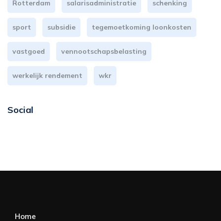
Rotterdam
salarisadministratie
schenking
sport
subsidie
tegemoetkoming loonkosten
vastgoed
vennootschapsbelasting
werkelijk rendement
wkr
Social
Home