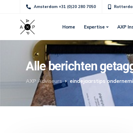
Amsterdam +31 (0)20 280 7050
Rotterda
Home
Expertise
AXP In
Alle berichten geta
AXP Adviseurs
eindejaarstips ondernem