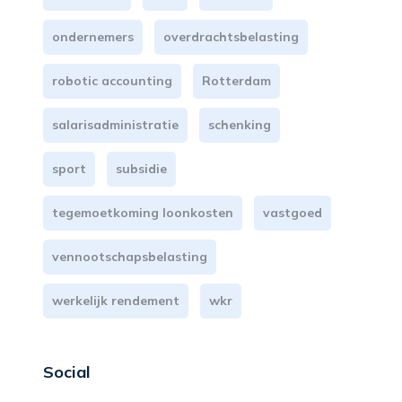
ondernemers
overdrachtsbelasting
robotic accounting
Rotterdam
salarisadministratie
schenking
sport
subsidie
tegemoetkoming loonkosten
vastgoed
vennootschapsbelasting
werkelijk rendement
wkr
Social