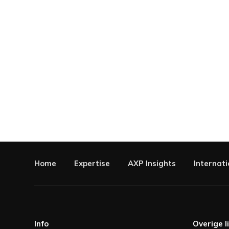
Home
Expertise
AXP Insights
Internati
Info
Overige l