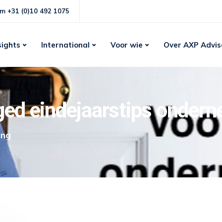
m +31 (0)10 492 1075
sights
International
Voor wie
Over AXP Advis
gged eindejaarstips onder
ing