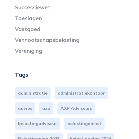
Successiewet
Toeslagen
Vastgoed
Vennootschapsbelasting
Vereniging
Tags
administratie
administratiekantoor
advies
axp
AXP Adviseurs
belastingadviseur
belastingdienst
Belastingplan 2023
belastingplan 2024