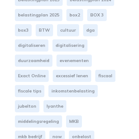
belastingplan 2025
box2
BOX 3
box3
BTW
cultuur
dga
digitaliseren
digitalisering
duurzaamheid
evenementen
Exact Online
excessief lenen
fiscaal
fiscale tips
inkomstenbelasting
jubelton
lyanthe
middelingsregeling
MKB
mkb bedrijf
now
onbelast