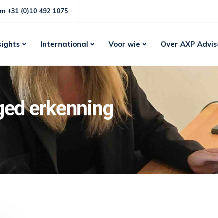
m +31 (0)10 492 1075
sights
International
Voor wie
Over AXP Advis
ged erkenning