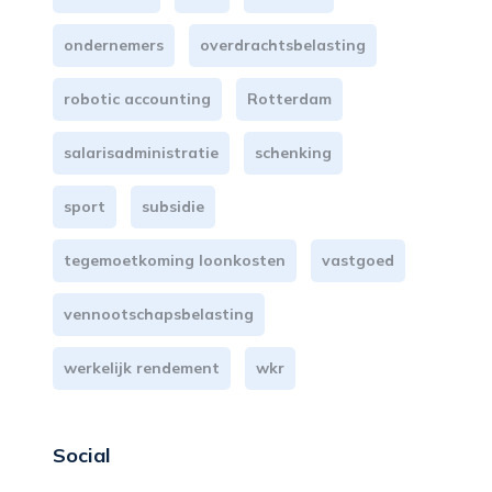
ondernemers
overdrachtsbelasting
robotic accounting
Rotterdam
salarisadministratie
schenking
sport
subsidie
tegemoetkoming loonkosten
vastgoed
vennootschapsbelasting
werkelijk rendement
wkr
Social