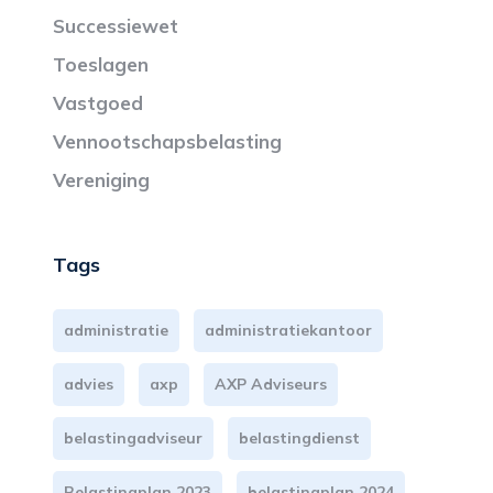
Successiewet
Toeslagen
Vastgoed
Vennootschapsbelasting
Vereniging
Tags
administratie
administratiekantoor
advies
axp
AXP Adviseurs
belastingadviseur
belastingdienst
Belastingplan 2023
belastingplan 2024