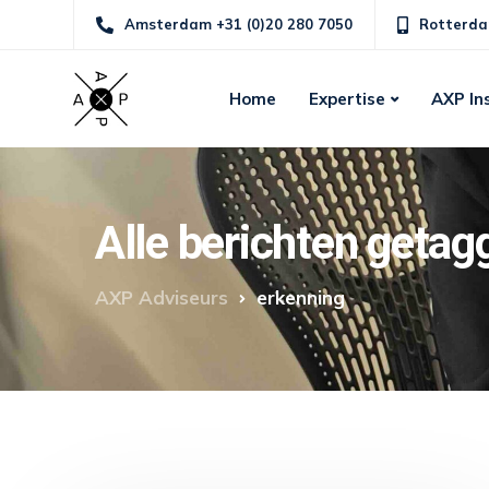
Amsterdam +31 (0)20 280 7050
Rotterda
Home
Expertise
AXP In
Alle berichten getag
AXP Adviseurs
erkenning