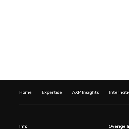
Home
Expertise
AXP Insights
Internati
Info
Overige l