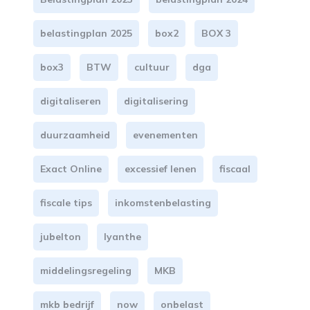
belastingplan 2025
box2
BOX 3
box3
BTW
cultuur
dga
digitaliseren
digitalisering
duurzaamheid
evenementen
Exact Online
excessief lenen
fiscaal
fiscale tips
inkomstenbelasting
jubelton
lyanthe
middelingsregeling
MKB
mkb bedrijf
now
onbelast