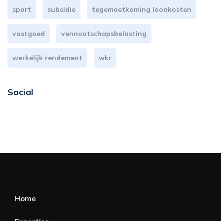
sport
subsidie
tegemoetkoming loonkosten
vastgoed
vennootschapsbelasting
werkelijk rendement
wkr
Social
Home