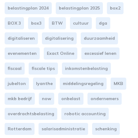
belastingplan 2024
belastingplan 2025
box2
BOX 3
box3
BTW
cultuur
dga
digitaliseren
digitalisering
duurzaamheid
evenementen
Exact Online
excessief lenen
fiscaal
fiscale tips
inkomstenbelasting
jubelton
lyanthe
middelingsregeling
MKB
mkb bedrijf
now
onbelast
ondernemers
overdrachtsbelasting
robotic accounting
Rotterdam
salarisadministratie
schenking