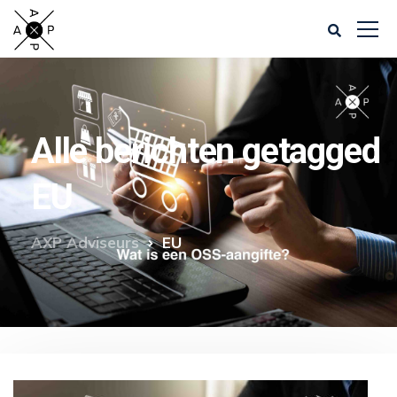
Alle berichten getagged
EU
AXP Adviseurs
EU