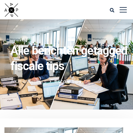
Alle berichten getagged
fiscale tips
AXP Adviseurs
fiscale tips