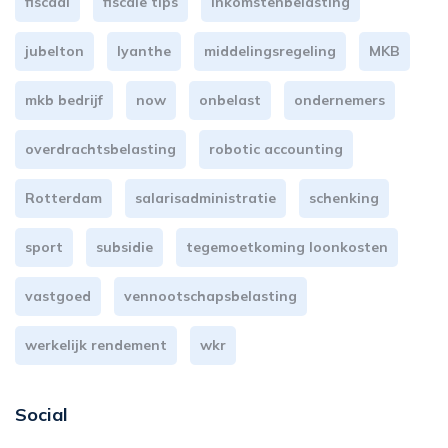
fiscaal
fiscale tips
inkomstenbelasting
jubelton
lyanthe
middelingsregeling
MKB
mkb bedrijf
now
onbelast
ondernemers
overdrachtsbelasting
robotic accounting
Rotterdam
salarisadministratie
schenking
sport
subsidie
tegemoetkoming loonkosten
vastgoed
vennootschapsbelasting
werkelijk rendement
wkr
Social