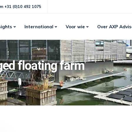
m +31 (0)10 492 1075
sights
International
Voor wie
Over AXP Advis
ged floating farm