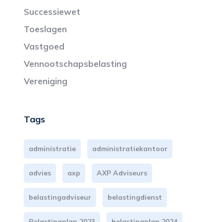
Successiewet
Toeslagen
Vastgoed
Vennootschapsbelasting
Vereniging
Tags
administratie
administratiekantoor
advies
axp
AXP Adviseurs
belastingadviseur
belastingdienst
Belastingplan 2023
belastingplan 2024