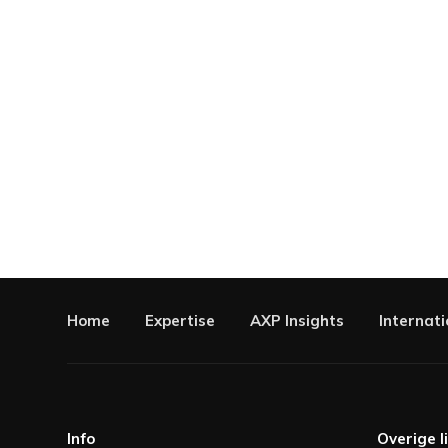
Home
Expertise
AXP Insights
Internati
Info
Overige l