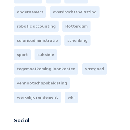
ondernemers
overdrachtsbelasting
robotic accounting
Rotterdam
salarisadministratie
schenking
sport
subsidie
tegemoetkoming loonkosten
vastgoed
vennootschapsbelasting
werkelijk rendement
wkr
Social