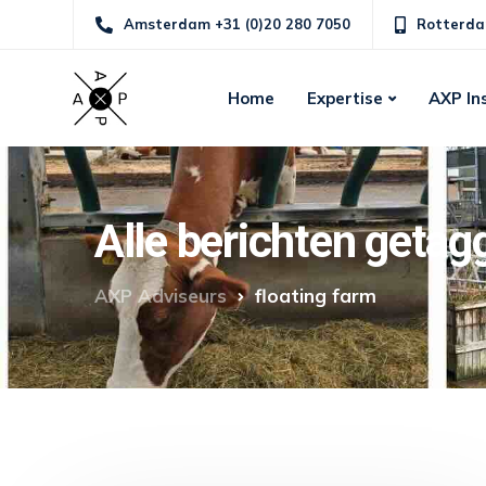
Amsterdam +31 (0)20 280 7050
Rotterda
Home
Expertise
AXP In
Alle berichten getag
AXP Adviseurs
floating farm