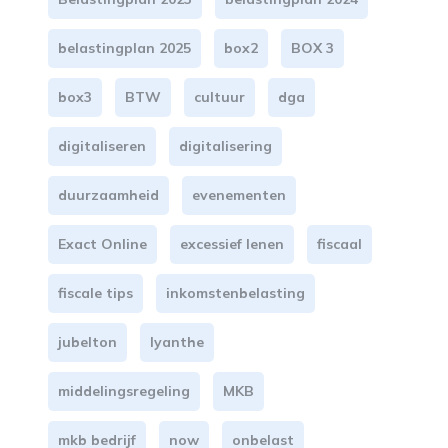
belastingplan 2025
box2
BOX 3
box3
BTW
cultuur
dga
digitaliseren
digitalisering
duurzaamheid
evenementen
Exact Online
excessief lenen
fiscaal
fiscale tips
inkomstenbelasting
jubelton
lyanthe
middelingsregeling
MKB
mkb bedrijf
now
onbelast