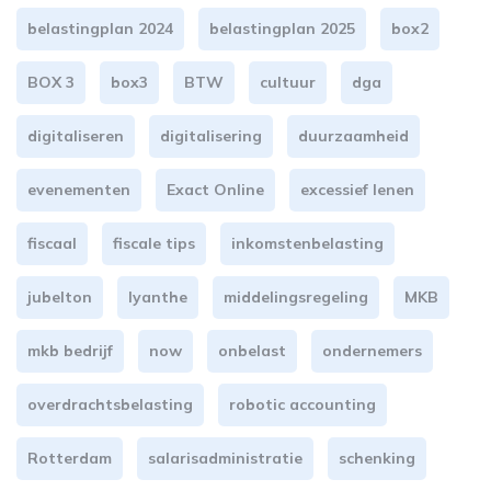
belastingplan 2024
belastingplan 2025
box2
BOX 3
box3
BTW
cultuur
dga
digitaliseren
digitalisering
duurzaamheid
evenementen
Exact Online
excessief lenen
fiscaal
fiscale tips
inkomstenbelasting
jubelton
lyanthe
middelingsregeling
MKB
mkb bedrijf
now
onbelast
ondernemers
overdrachtsbelasting
robotic accounting
Rotterdam
salarisadministratie
schenking