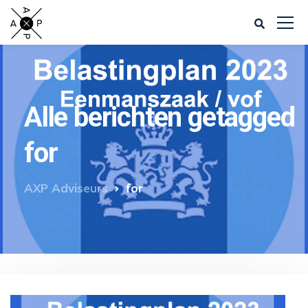
Alle berichten getagged
for
AXP Adviseurs
for