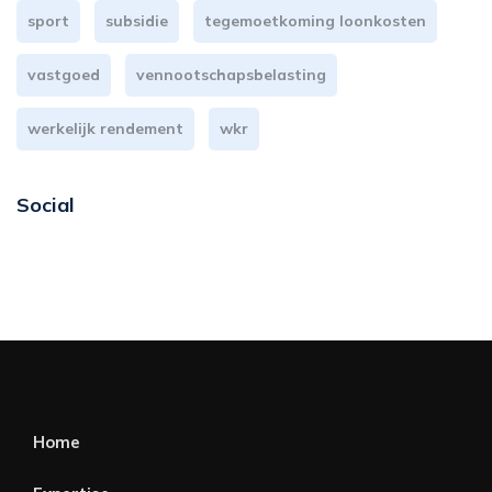
sport
subsidie
tegemoetkoming loonkosten
vastgoed
vennootschapsbelasting
werkelijk rendement
wkr
Social
Home