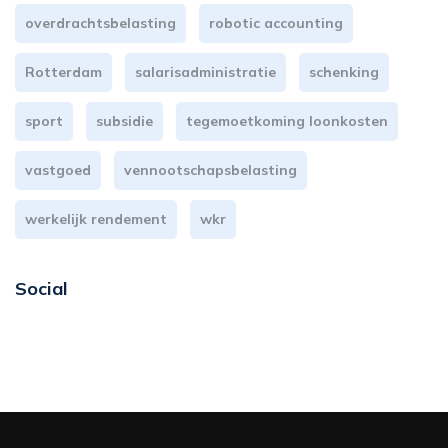
overdrachtsbelasting
robotic accounting
Rotterdam
salarisadministratie
schenking
sport
subsidie
tegemoetkoming loonkosten
vastgoed
vennootschapsbelasting
werkelijk rendement
wkr
Social