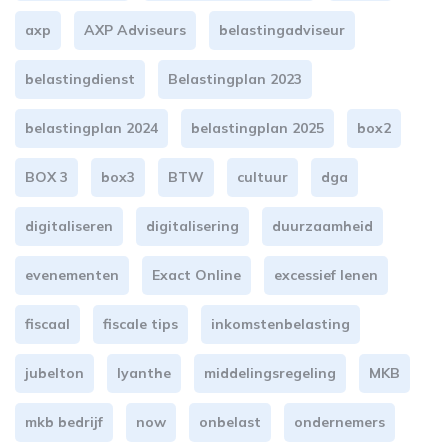
axp
AXP Adviseurs
belastingadviseur
belastingdienst
Belastingplan 2023
belastingplan 2024
belastingplan 2025
box2
BOX 3
box3
BTW
cultuur
dga
digitaliseren
digitalisering
duurzaamheid
evenementen
Exact Online
excessief lenen
fiscaal
fiscale tips
inkomstenbelasting
jubelton
lyanthe
middelingsregeling
MKB
mkb bedrijf
now
onbelast
ondernemers