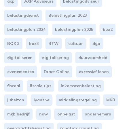
axp
AXP Adviseurs
belastingadviseur
belastingdienst
Belastingplan 2023
belastingplan 2024
belastingplan 2025
box2
BOX 3
box3
BTW
cultuur
dga
digitaliseren
digitalisering
duurzaamheid
evenementen
Exact Online
excessief lenen
fiscaal
fiscale tips
inkomstenbelasting
jubelton
lyanthe
middelingsregeling
MKB
mkb bedrijf
now
onbelast
ondernemers
overdrachtsbelasting
robotic accounting