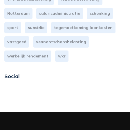
Rotterdam
salarisadministratie
schenking
sport
subsidie
tegemoetkoming loonkosten
vastgoed
vennootschapsbelasting
werkelijk rendement
wkr
Social