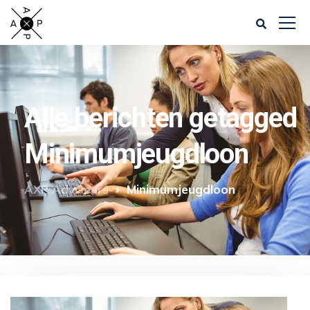
Alle berichten getagged
Minimumjeugdloon
AXP Adviseurs
Minimumjeugdloon