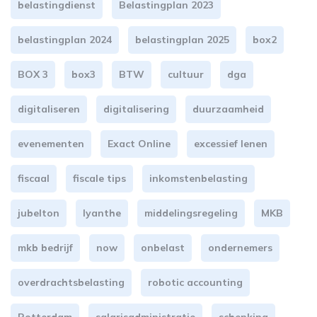
belastingdienst
Belastingplan 2023
belastingplan 2024
belastingplan 2025
box2
BOX 3
box3
BTW
cultuur
dga
digitaliseren
digitalisering
duurzaamheid
evenementen
Exact Online
excessief lenen
fiscaal
fiscale tips
inkomstenbelasting
jubelton
lyanthe
middelingsregeling
MKB
mkb bedrijf
now
onbelast
ondernemers
overdrachtsbelasting
robotic accounting