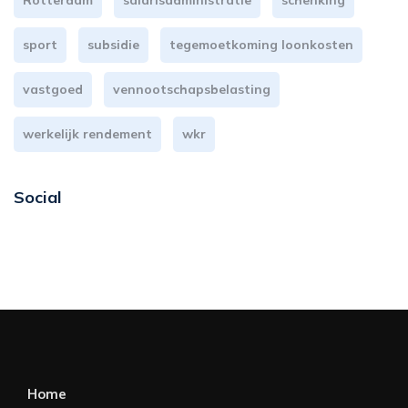
Rotterdam
salarisadministratie
schenking
sport
subsidie
tegemoetkoming loonkosten
vastgoed
vennootschapsbelasting
werkelijk rendement
wkr
Social
Home