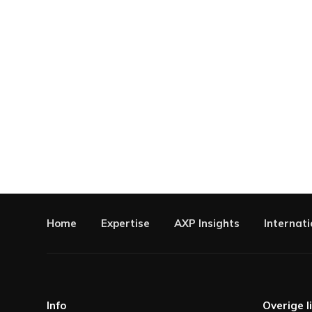
Home
Expertise
AXP Insights
Internati
Info
Overige l