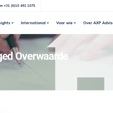
m +31 (0)10 492 1075
sights
International
Voor wie
Over AXP Advis
gged Overwaarde