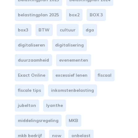
belastingplan 2025
box2
BOX 3
box3
BTW
cultuur
dga
digitaliseren
digitalisering
duurzaamheid
evenementen
Exact Online
excessief lenen
fiscaal
fiscale tips
inkomstenbelasting
jubelton
lyanthe
middelingsregeling
MKB
mkb bedrijf
now
onbelast