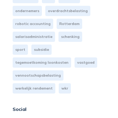
ondernemers
overdrachtsbelasting
robotic accounting
Rotterdam
salarisadministratie
schenking
sport
subsidie
tegemoetkoming loonkosten
vastgoed
vennootschapsbelasting
werkelijk rendement
wkr
Social