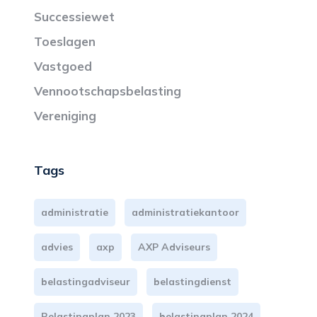
Successiewet
Toeslagen
Vastgoed
Vennootschapsbelasting
Vereniging
Tags
administratie
administratiekantoor
advies
axp
AXP Adviseurs
belastingadviseur
belastingdienst
Belastingplan 2023
belastingplan 2024