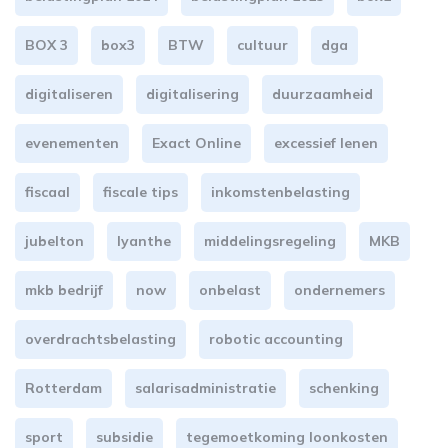
BOX 3
box3
BTW
cultuur
dga
digitaliseren
digitalisering
duurzaamheid
evenementen
Exact Online
excessief lenen
fiscaal
fiscale tips
inkomstenbelasting
jubelton
lyanthe
middelingsregeling
MKB
mkb bedrijf
now
onbelast
ondernemers
overdrachtsbelasting
robotic accounting
Rotterdam
salarisadministratie
schenking
sport
subsidie
tegemoetkoming loonkosten