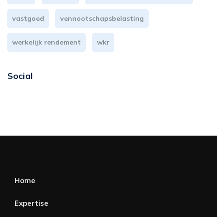
vastgoed
vennootschapsbelasting
werkelijk rendement
wkr
Social
Home
Expertise