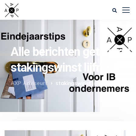
Alle berichten getagged
stakingswinst lijfrente
AXP Adviseurs
stakingswinst lijfrente