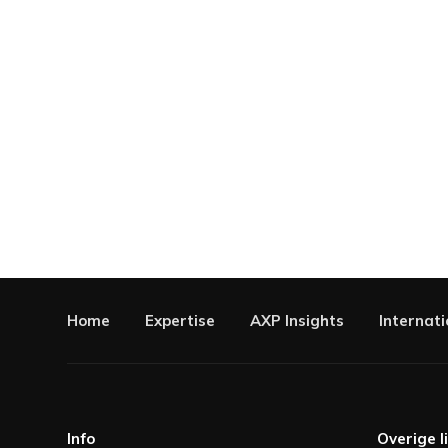
Home
Expertise
AXP Insights
Internati
Info
Overige l