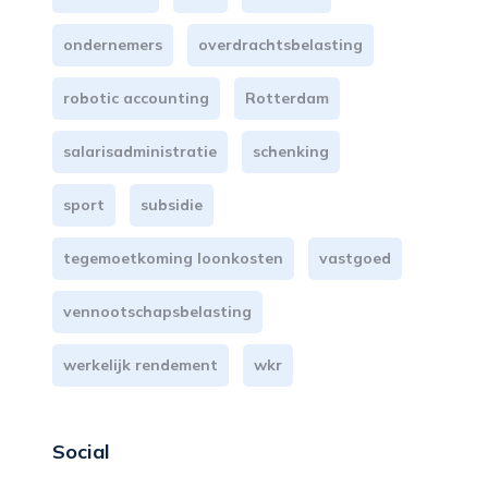
ondernemers
overdrachtsbelasting
robotic accounting
Rotterdam
salarisadministratie
schenking
sport
subsidie
tegemoetkoming loonkosten
vastgoed
vennootschapsbelasting
werkelijk rendement
wkr
Social