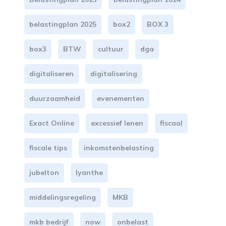
belastingplan 2025
box2
BOX 3
box3
BTW
cultuur
dga
digitaliseren
digitalisering
duurzaamheid
evenementen
Exact Online
excessief lenen
fiscaal
fiscale tips
inkomstenbelasting
jubelton
lyanthe
middelingsregeling
MKB
mkb bedrijf
now
onbelast