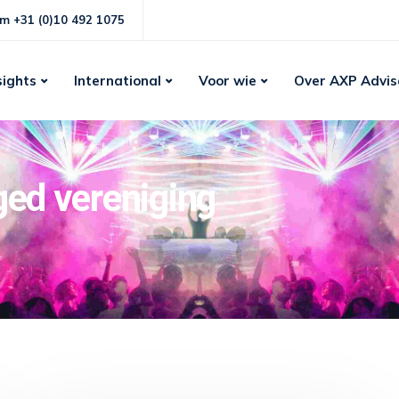
m +31 (0)10 492 1075
sights
International
Voor wie
Over AXP Advis
ged vereniging