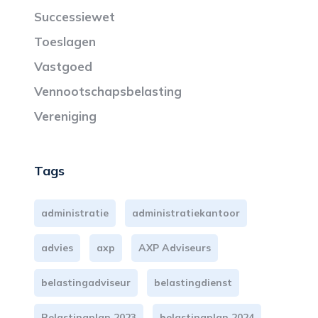
Successiewet
Toeslagen
Vastgoed
Vennootschapsbelasting
Vereniging
Tags
administratie
administratiekantoor
advies
axp
AXP Adviseurs
belastingadviseur
belastingdienst
Belastingplan 2023
belastingplan 2024