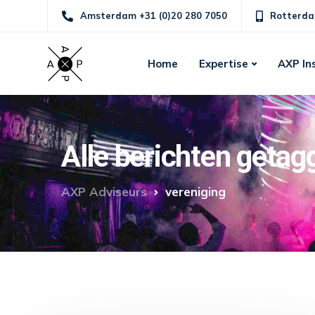
Amsterdam +31 (0)20 280 7050
Rotterda
Home
Expertise
AXP In
Alle berichten getag
AXP Adviseurs
vereniging