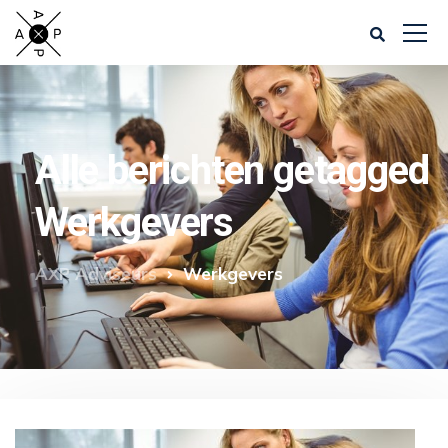
Alle berichten getagged
Werkgevers
AXP Adviseurs
Werkgevers