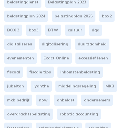
belastingdienst
Belastingplan 2023
belastingplan 2024
belastingplan 2025
box2
BOX 3
box3
BTW
cultuur
dga
digitaliseren
digitalisering
duurzaamheid
evenementen
Exact Online
excessief lenen
fiscaal
fiscale tips
inkomstenbelasting
jubelton
lyanthe
middelingsregeling
MKB
mkb bedrijf
now
onbelast
ondernemers
overdrachtsbelasting
robotic accounting