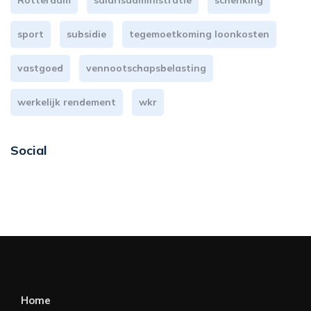
Rotterdam
salarisadministratie
schenking
sport
subsidie
tegemoetkoming loonkosten
vastgoed
vennootschapsbelasting
werkelijk rendement
wkr
Social
Home