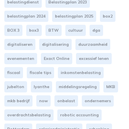
belastingdienst
Belastingplan 2023
belastingplan 2024
belastingplan 2025
box2
BOX 3
box3
BTW
cultuur
dga
digitaliseren
digitalisering
duurzaamheid
evenementen
Exact Online
excessief lenen
fiscaal
fiscale tips
inkomstenbelasting
jubelton
lyanthe
middelingsregeling
MKB
mkb bedrijf
now
onbelast
ondernemers
overdrachtsbelasting
robotic accounting