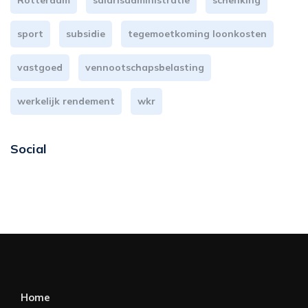
Rotterdam
salarisadministratie
schenking
sport
subsidie
tegemoetkoming loonkosten
vastgoed
vennootschapsbelasting
werkelijk rendement
wkr
Social
Home