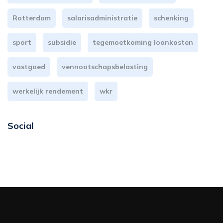
Rotterdam
salarisadministratie
schenking
sport
subsidie
tegemoetkoming loonkosten
vastgoed
vennootschapsbelasting
werkelijk rendement
wkr
Social