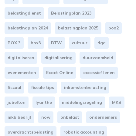
belastingdienst
Belastingplan 2023
belastingplan 2024
belastingplan 2025
box2
BOX 3
box3
BTW
cultuur
dga
digitaliseren
digitalisering
duurzaamheid
evenementen
Exact Online
excessief lenen
fiscaal
fiscale tips
inkomstenbelasting
jubelton
lyanthe
middelingsregeling
MKB
mkb bedrijf
now
onbelast
ondernemers
overdrachtsbelasting
robotic accounting