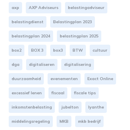
axp
AXP Adviseurs
belastingadviseur
belastingdienst
Belastingplan 2023
belastingplan 2024
belastingplan 2025
box2
BOX 3
box3
BTW
cultuur
dga
digitaliseren
digitalisering
duurzaamheid
evenementen
Exact Online
excessief lenen
fiscaal
fiscale tips
inkomstenbelasting
jubelton
lyanthe
middelingsregeling
MKB
mkb bedrijf