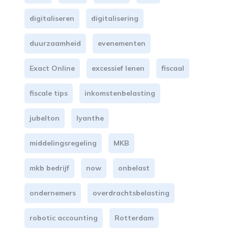
digitaliseren
digitalisering
duurzaamheid
evenementen
Exact Online
excessief lenen
fiscaal
fiscale tips
inkomstenbelasting
jubelton
lyanthe
middelingsregeling
MKB
mkb bedrijf
now
onbelast
ondernemers
overdrachtsbelasting
robotic accounting
Rotterdam