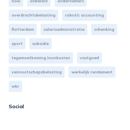
now
onbelast
ondernemers
overdrachtsbelasting
robotic accounting
Rotterdam
salarisadministratie
schenking
sport
subsidie
tegemoetkoming loonkosten
vastgoed
vennootschapsbelasting
werkelijk rendement
wkr
Social