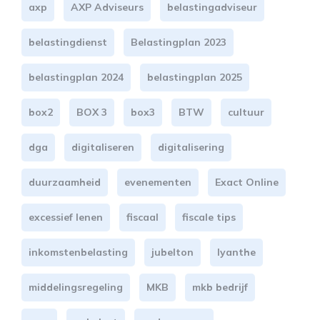
axp
AXP Adviseurs
belastingadviseur
belastingdienst
Belastingplan 2023
belastingplan 2024
belastingplan 2025
box2
BOX 3
box3
BTW
cultuur
dga
digitaliseren
digitalisering
duurzaamheid
evenementen
Exact Online
excessief lenen
fiscaal
fiscale tips
inkomstenbelasting
jubelton
lyanthe
middelingsregeling
MKB
mkb bedrijf