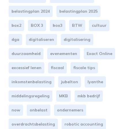
belastingplan 2024
belastingplan 2025
box2
BOX 3
box3
BTW
cultuur
dga
digitaliseren
digitalisering
duurzaamheid
evenementen
Exact Online
excessief lenen
fiscaal
fiscale tips
inkomstenbelasting
jubelton
lyanthe
middelingsregeling
MKB
mkb bedrijf
now
onbelast
ondernemers
overdrachtsbelasting
robotic accounting