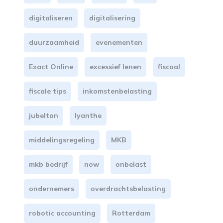
digitaliseren
digitalisering
duurzaamheid
evenementen
Exact Online
excessief lenen
fiscaal
fiscale tips
inkomstenbelasting
jubelton
lyanthe
middelingsregeling
MKB
mkb bedrijf
now
onbelast
ondernemers
overdrachtsbelasting
robotic accounting
Rotterdam