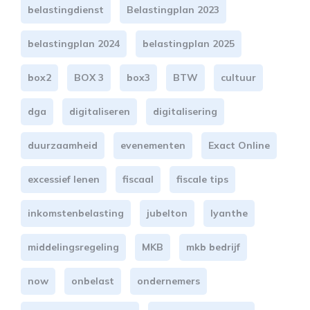
belastingdienst
Belastingplan 2023
belastingplan 2024
belastingplan 2025
box2
BOX 3
box3
BTW
cultuur
dga
digitaliseren
digitalisering
duurzaamheid
evenementen
Exact Online
excessief lenen
fiscaal
fiscale tips
inkomstenbelasting
jubelton
lyanthe
middelingsregeling
MKB
mkb bedrijf
now
onbelast
ondernemers