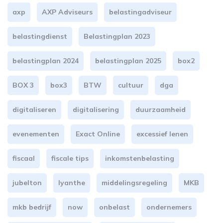
axp
AXP Adviseurs
belastingadviseur
belastingdienst
Belastingplan 2023
belastingplan 2024
belastingplan 2025
box2
BOX 3
box3
BTW
cultuur
dga
digitaliseren
digitalisering
duurzaamheid
evenementen
Exact Online
excessief lenen
fiscaal
fiscale tips
inkomstenbelasting
jubelton
lyanthe
middelingsregeling
MKB
mkb bedrijf
now
onbelast
ondernemers