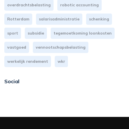
overdrachtsbelasting
robotic accounting
Rotterdam
salarisadministratie
schenking
sport
subsidie
tegemoetkoming loonkosten
vastgoed
vennootschapsbelasting
werkelijk rendement
wkr
Social