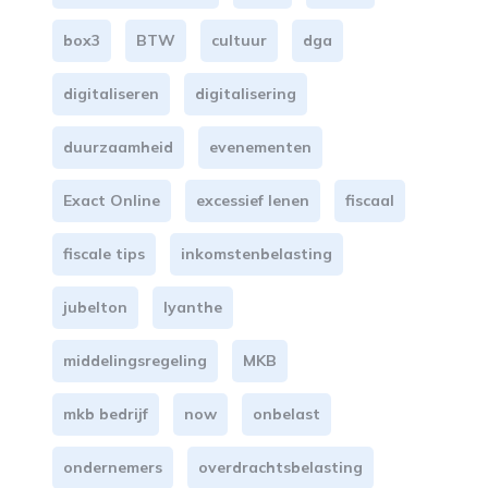
box3
BTW
cultuur
dga
digitaliseren
digitalisering
duurzaamheid
evenementen
Exact Online
excessief lenen
fiscaal
fiscale tips
inkomstenbelasting
jubelton
lyanthe
middelingsregeling
MKB
mkb bedrijf
now
onbelast
ondernemers
overdrachtsbelasting