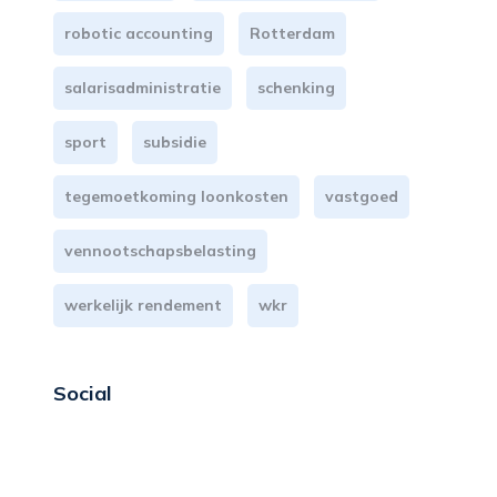
robotic accounting
Rotterdam
salarisadministratie
schenking
sport
subsidie
tegemoetkoming loonkosten
vastgoed
vennootschapsbelasting
werkelijk rendement
wkr
Social