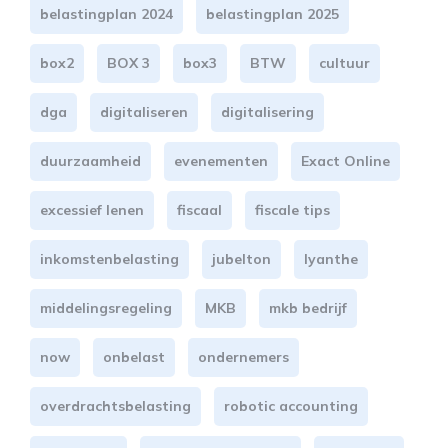
belastingplan 2024
belastingplan 2025
box2
BOX 3
box3
BTW
cultuur
dga
digitaliseren
digitalisering
duurzaamheid
evenementen
Exact Online
excessief lenen
fiscaal
fiscale tips
inkomstenbelasting
jubelton
lyanthe
middelingsregeling
MKB
mkb bedrijf
now
onbelast
ondernemers
overdrachtsbelasting
robotic accounting