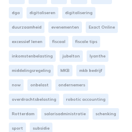
dga
digitaliseren
digitalisering
duurzaamheid
evenementen
Exact Online
excessief lenen
fiscaal
fiscale tips
inkomstenbelasting
jubelton
lyanthe
middelingsregeling
MKB
mkb bedrijf
now
onbelast
ondernemers
overdrachtsbelasting
robotic accounting
Rotterdam
salarisadministratie
schenking
sport
subsidie