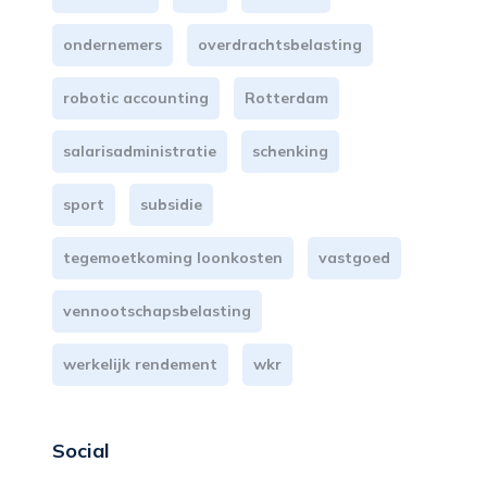
ondernemers
overdrachtsbelasting
robotic accounting
Rotterdam
salarisadministratie
schenking
sport
subsidie
tegemoetkoming loonkosten
vastgoed
vennootschapsbelasting
werkelijk rendement
wkr
Social