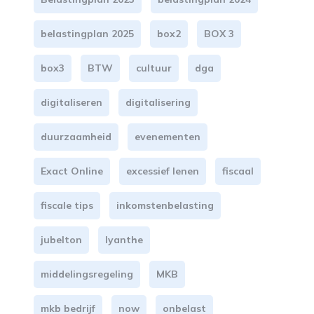
belastingplan 2025
box2
BOX 3
box3
BTW
cultuur
dga
digitaliseren
digitalisering
duurzaamheid
evenementen
Exact Online
excessief lenen
fiscaal
fiscale tips
inkomstenbelasting
jubelton
lyanthe
middelingsregeling
MKB
mkb bedrijf
now
onbelast