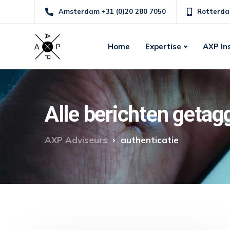
Amsterdam +31 (0)20 280 7050
Rotterda
Home
Expertise
AXP In
Alle berichten getag
AXP Adviseurs
authenticatie