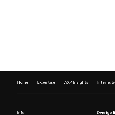
Home
Expertise
AXP Insights
Internati
Info
Overige l