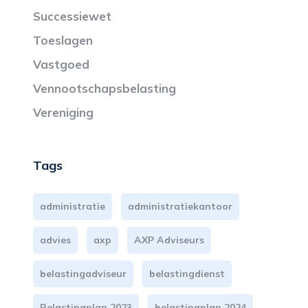
Successiewet
Toeslagen
Vastgoed
Vennootschapsbelasting
Vereniging
Tags
administratie
administratiekantoor
advies
axp
AXP Adviseurs
belastingadviseur
belastingdienst
Belastingplan 2023
belastingplan 2024