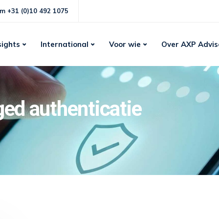
m +31 (0)10 492 1075
sights
International
Voor wie
Over AXP Advis
ged authenticatie