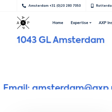
Amsterdam +31 (0)20 280 7050
Rotterda
Home
Expertise
AXP In
Alle berichten getagg
AXP Adviseurs
balr.