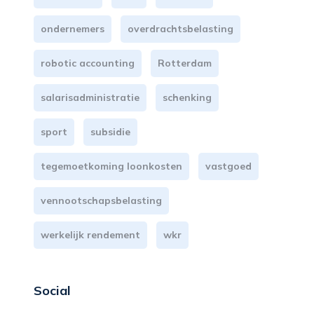
ondernemers
overdrachtsbelasting
robotic accounting
Rotterdam
salarisadministratie
schenking
sport
subsidie
tegemoetkoming loonkosten
vastgoed
vennootschapsbelasting
werkelijk rendement
wkr
Social