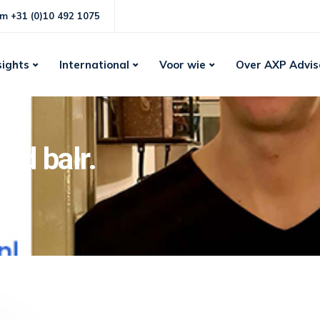
m +31 (0)10 492 1075
sights
International
Voor wie
Over AXP Advis
ed balr.