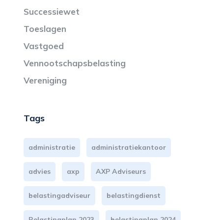
Successiewet
Toeslagen
Vastgoed
Vennootschapsbelasting
Vereniging
Tags
administratie
administratiekantoor
advies
axp
AXP Adviseurs
belastingadviseur
belastingdienst
Belastingplan 2023
belastingplan 2024