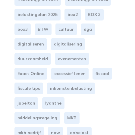
belastingplan 2025
box2
BOX 3
box3
BTW
cultuur
dga
digitaliseren
digitalisering
duurzaamheid
evenementen
Exact Online
excessief lenen
fiscaal
fiscale tips
inkomstenbelasting
jubelton
lyanthe
middelingsregeling
MKB
mkb bedrijf
now
onbelast