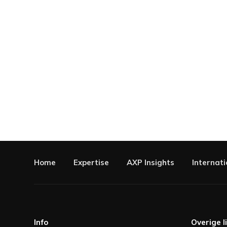
Home
Expertise
AXP Insights
Internati
Info
Overige l