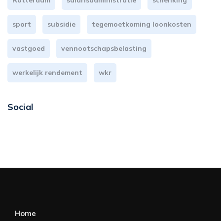
Rotterdam
salarisadministratie
schenking
sport
subsidie
tegemoetkoming loonkosten
vastgoed
vennootschapsbelasting
werkelijk rendement
wkr
Social
Home