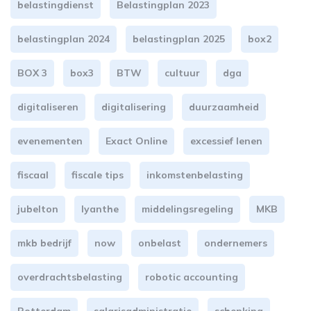
belastingdienst
Belastingplan 2023
belastingplan 2024
belastingplan 2025
box2
BOX 3
box3
BTW
cultuur
dga
digitaliseren
digitalisering
duurzaamheid
evenementen
Exact Online
excessief lenen
fiscaal
fiscale tips
inkomstenbelasting
jubelton
lyanthe
middelingsregeling
MKB
mkb bedrijf
now
onbelast
ondernemers
overdrachtsbelasting
robotic accounting