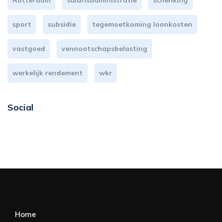
Rotterdam
salarisadministratie
schenking
sport
subsidie
tegemoetkoming loonkosten
vastgoed
vennootschapsbelasting
werkelijk rendement
wkr
Social
Home