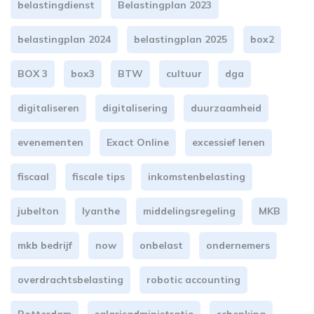
belastingdienst
Belastingplan 2023
belastingplan 2024
belastingplan 2025
box2
BOX 3
box3
BTW
cultuur
dga
digitaliseren
digitalisering
duurzaamheid
evenementen
Exact Online
excessief lenen
fiscaal
fiscale tips
inkomstenbelasting
jubelton
lyanthe
middelingsregeling
MKB
mkb bedrijf
now
onbelast
ondernemers
overdrachtsbelasting
robotic accounting