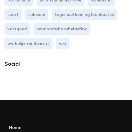
Rotterdam
salarisadministratie
schenking
sport
subsidie
tegemoetkoming loonkosten
vastgoed
vennootschapsbelasting
werkelijk rendement
wkr
Social
Home