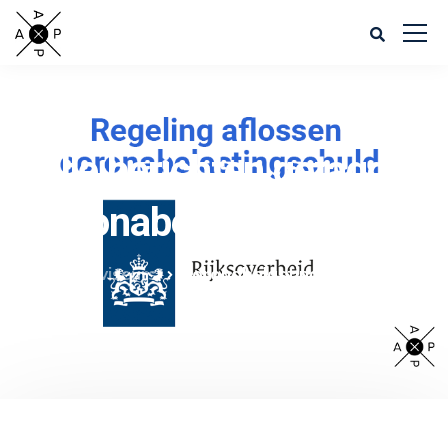
Alle berichten getagged
coronabelastingschuld
AXP Adviseurs
coronabelastingschuld