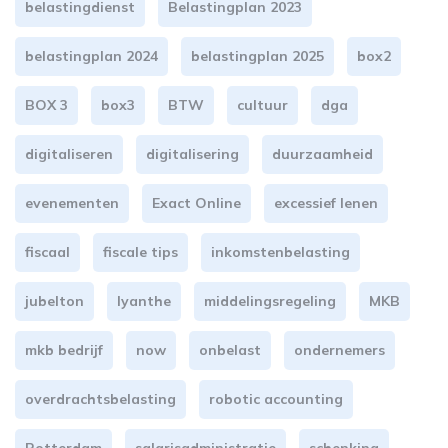
belastingdienst
Belastingplan 2023
belastingplan 2024
belastingplan 2025
box2
BOX 3
box3
BTW
cultuur
dga
digitaliseren
digitalisering
duurzaamheid
evenementen
Exact Online
excessief lenen
fiscaal
fiscale tips
inkomstenbelasting
jubelton
lyanthe
middelingsregeling
MKB
mkb bedrijf
now
onbelast
ondernemers
overdrachtsbelasting
robotic accounting