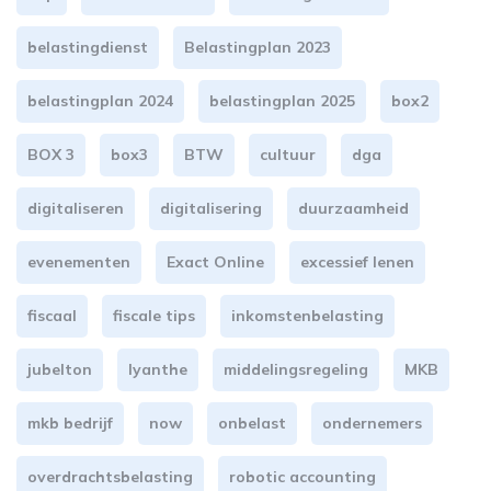
belastingdienst
Belastingplan 2023
belastingplan 2024
belastingplan 2025
box2
BOX 3
box3
BTW
cultuur
dga
digitaliseren
digitalisering
duurzaamheid
evenementen
Exact Online
excessief lenen
fiscaal
fiscale tips
inkomstenbelasting
jubelton
lyanthe
middelingsregeling
MKB
mkb bedrijf
now
onbelast
ondernemers
overdrachtsbelasting
robotic accounting