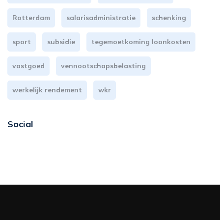
Rotterdam
salarisadministratie
schenking
sport
subsidie
tegemoetkoming loonkosten
vastgoed
vennootschapsbelasting
werkelijk rendement
wkr
Social