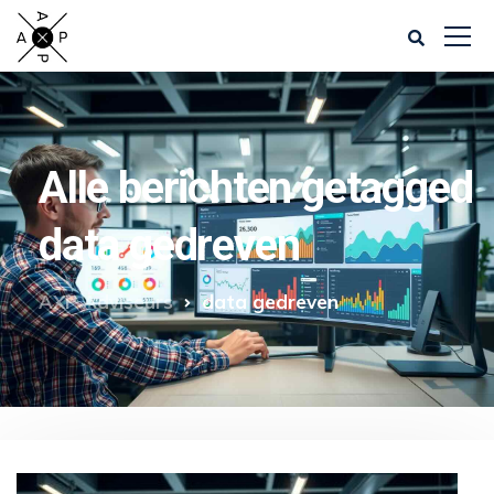
Alle berichten getagged
data gedreven
AXP Adviseurs
data gedreven