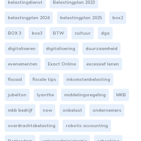
belastingdienst
Belastingplan 2023
belastingplan 2024
belastingplan 2025
box2
BOX 3
box3
BTW
cultuur
dga
digitaliseren
digitalisering
duurzaamheid
evenementen
Exact Online
excessief lenen
fiscaal
fiscale tips
inkomstenbelasting
jubelton
lyanthe
middelingsregeling
MKB
mkb bedrijf
now
onbelast
ondernemers
overdrachtsbelasting
robotic accounting