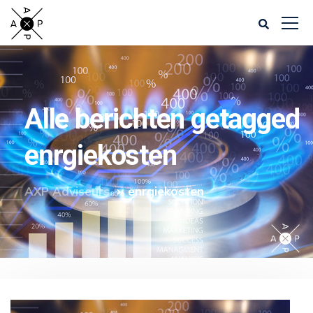
Alle berichten getagged
enrgiekosten
AXP Adviseurs
enrgiekosten