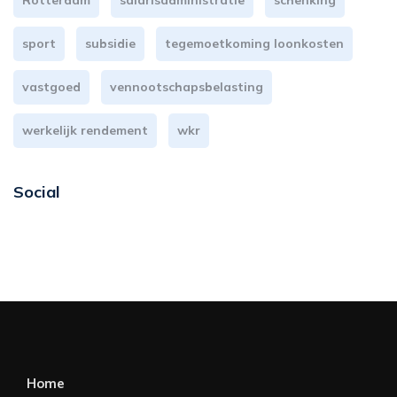
Rotterdam
salarisadministratie
schenking
sport
subsidie
tegemoetkoming loonkosten
vastgoed
vennootschapsbelasting
werkelijk rendement
wkr
Social
Home