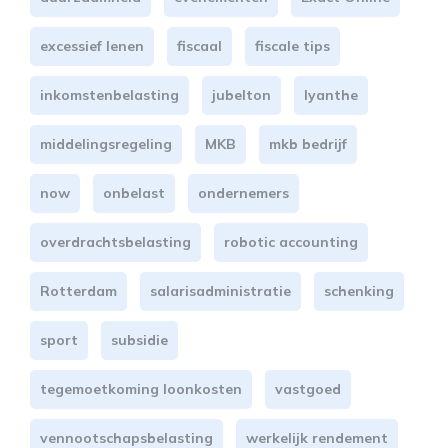
excessief lenen
fiscaal
fiscale tips
inkomstenbelasting
jubelton
lyanthe
middelingsregeling
MKB
mkb bedrijf
now
onbelast
ondernemers
overdrachtsbelasting
robotic accounting
Rotterdam
salarisadministratie
schenking
sport
subsidie
tegemoetkoming loonkosten
vastgoed
vennootschapsbelasting
werkelijk rendement