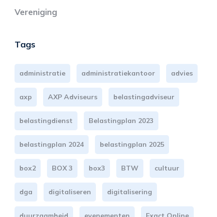
Vereniging
Tags
administratie
administratiekantoor
advies
axp
AXP Adviseurs
belastingadviseur
belastingdienst
Belastingplan 2023
belastingplan 2024
belastingplan 2025
box2
BOX 3
box3
BTW
cultuur
dga
digitaliseren
digitalisering
duurzaamheid
evenementen
Exact Online