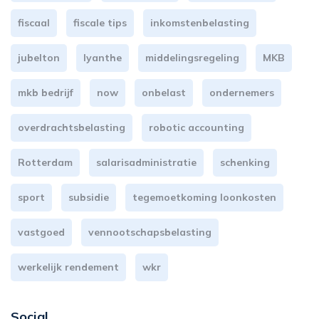
fiscaal
fiscale tips
inkomstenbelasting
jubelton
lyanthe
middelingsregeling
MKB
mkb bedrijf
now
onbelast
ondernemers
overdrachtsbelasting
robotic accounting
Rotterdam
salarisadministratie
schenking
sport
subsidie
tegemoetkoming loonkosten
vastgoed
vennootschapsbelasting
werkelijk rendement
wkr
Social