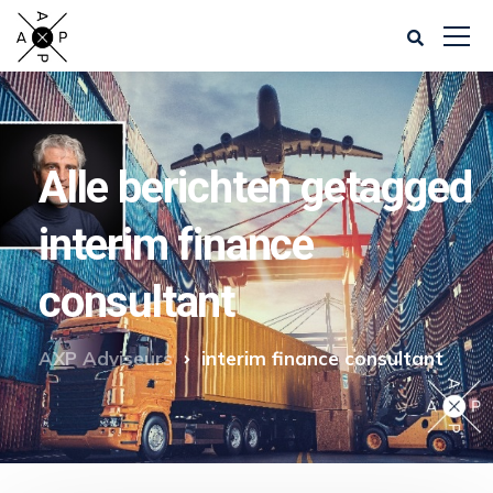
Alle berichten getagged
interim finance
consultant
AXP Adviseurs
interim finance consultant