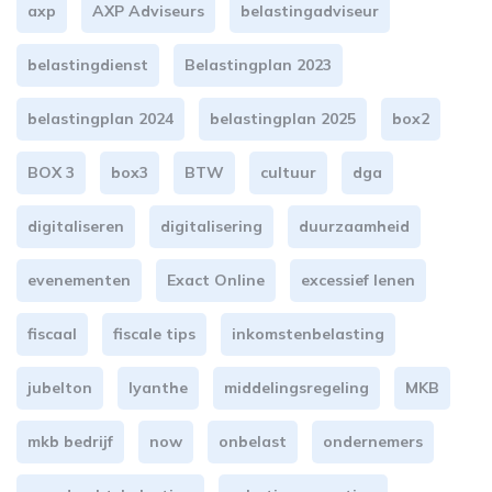
axp
AXP Adviseurs
belastingadviseur
belastingdienst
Belastingplan 2023
belastingplan 2024
belastingplan 2025
box2
BOX 3
box3
BTW
cultuur
dga
digitaliseren
digitalisering
duurzaamheid
evenementen
Exact Online
excessief lenen
fiscaal
fiscale tips
inkomstenbelasting
jubelton
lyanthe
middelingsregeling
MKB
mkb bedrijf
now
onbelast
ondernemers