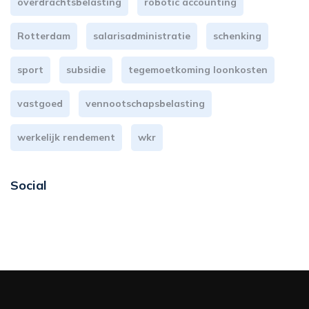
overdrachtsbelasting
robotic accounting
Rotterdam
salarisadministratie
schenking
sport
subsidie
tegemoetkoming loonkosten
vastgoed
vennootschapsbelasting
werkelijk rendement
wkr
Social