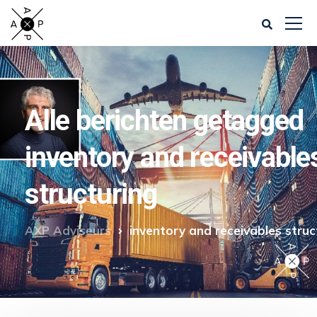
Alle berichten getagged
inventory and receivable
structuring
AXP Adviseurs
inventory and receivables struc