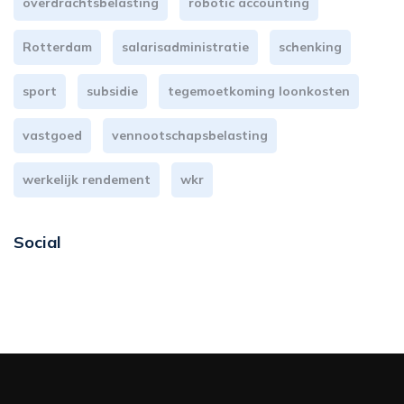
overdrachtsbelasting
robotic accounting
Rotterdam
salarisadministratie
schenking
sport
subsidie
tegemoetkoming loonkosten
vastgoed
vennootschapsbelasting
werkelijk rendement
wkr
Social