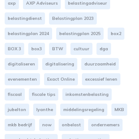
axp
AXP Adviseurs
belastingadviseur
belastingdienst
Belastingplan 2023
belastingplan 2024
belastingplan 2025
box2
BOX 3
box3
BTW
cultuur
dga
digitaliseren
digitalisering
duurzaamheid
evenementen
Exact Online
excessief lenen
fiscaal
fiscale tips
inkomstenbelasting
jubelton
lyanthe
middelingsregeling
MKB
mkb bedrijf
now
onbelast
ondernemers