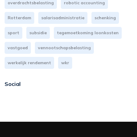
overdrachtsbelasting
robotic accounting
Rotterdam
salarisadministratie
schenking
sport
subsidie
tegemoetkoming loonkosten
vastgoed
vennootschapsbelasting
werkelijk rendement
wkr
Social