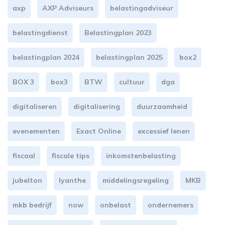
axp
AXP Adviseurs
belastingadviseur
belastingdienst
Belastingplan 2023
belastingplan 2024
belastingplan 2025
box2
BOX 3
box3
BTW
cultuur
dga
digitaliseren
digitalisering
duurzaamheid
evenementen
Exact Online
excessief lenen
fiscaal
fiscale tips
inkomstenbelasting
jubelton
lyanthe
middelingsregeling
MKB
mkb bedrijf
now
onbelast
ondernemers