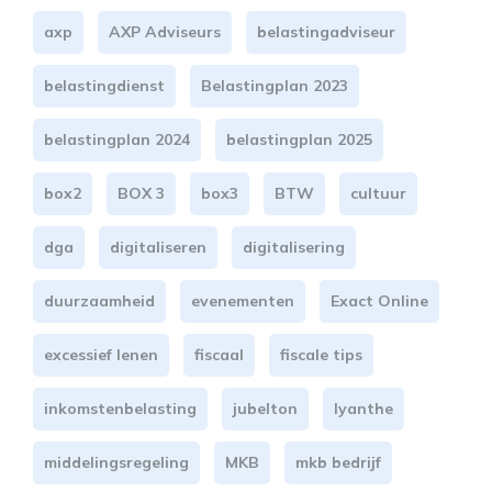
axp
AXP Adviseurs
belastingadviseur
belastingdienst
Belastingplan 2023
belastingplan 2024
belastingplan 2025
box2
BOX 3
box3
BTW
cultuur
dga
digitaliseren
digitalisering
duurzaamheid
evenementen
Exact Online
excessief lenen
fiscaal
fiscale tips
inkomstenbelasting
jubelton
lyanthe
middelingsregeling
MKB
mkb bedrijf