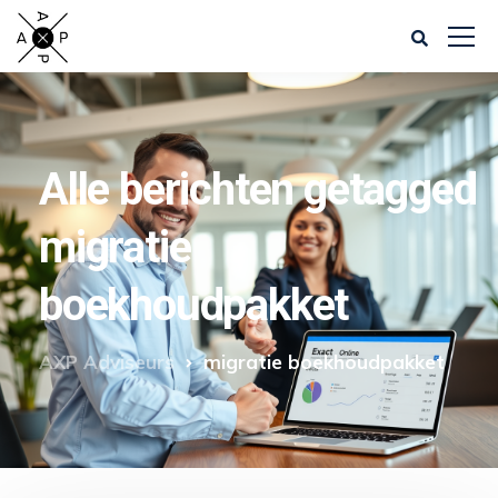
Alle berichten getagged
migratie
boekhoudpakket
AXP Adviseurs
migratie boekhoudpakket