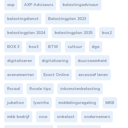
axp
AXP Adviseurs
belastingadviseur
belastingdienst
Belastingplan 2023
belastingplan 2024
belastingplan 2025
box2
BOX 3
box3
BTW
cultuur
dga
digitaliseren
digitalisering
duurzaamheid
evenementen
Exact Online
excessief lenen
fiscaal
fiscale tips
inkomstenbelasting
jubelton
lyanthe
middelingsregeling
MKB
mkb bedrijf
now
onbelast
ondernemers