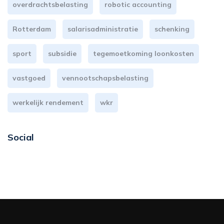
overdrachtsbelasting
robotic accounting
Rotterdam
salarisadministratie
schenking
sport
subsidie
tegemoetkoming loonkosten
vastgoed
vennootschapsbelasting
werkelijk rendement
wkr
Social