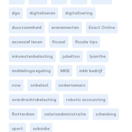
dga
digitaliseren
digitalisering
duurzaamheid
evenementen
Exact Online
excessief lenen
fiscaal
fiscale tips
inkomstenbelasting
jubelton
lyanthe
middelingsregeling
MKB
mkb bedrijf
now
onbelast
ondernemers
overdrachtsbelasting
robotic accounting
Rotterdam
salarisadministratie
schenking
sport
subsidie