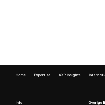
Home
Expertise
AXP Insights
Internati
Info
Overige l