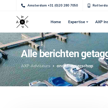
Amsterdam +31 (0)20 280 7050
Rotterda
Home
Expertise
AXP In
Alle berichten geta
AXP Adviseurs
ondernemerschap