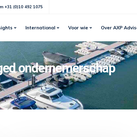
m +31 (0)10 492 1075
sights
International
Voor wie
Over AXP Advis
gged ondernemerschap