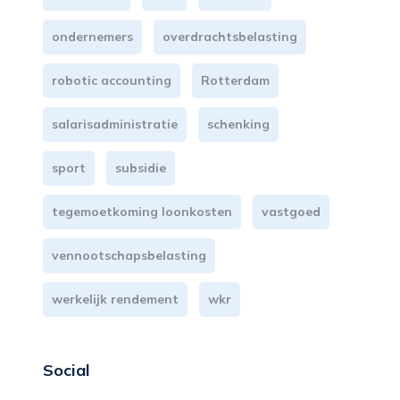
ondernemers
overdrachtsbelasting
robotic accounting
Rotterdam
salarisadministratie
schenking
sport
subsidie
tegemoetkoming loonkosten
vastgoed
vennootschapsbelasting
werkelijk rendement
wkr
Social