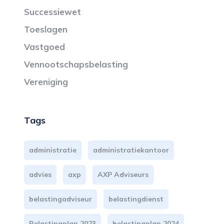
Successiewet
Toeslagen
Vastgoed
Vennootschapsbelasting
Vereniging
Tags
administratie
administratiekantoor
advies
axp
AXP Adviseurs
belastingadviseur
belastingdienst
Belastingplan 2023
belastingplan 2024