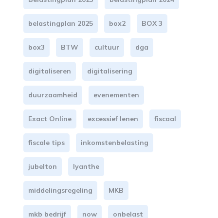
belastingplan 2025
box2
BOX 3
box3
BTW
cultuur
dga
digitaliseren
digitalisering
duurzaamheid
evenementen
Exact Online
excessief lenen
fiscaal
fiscale tips
inkomstenbelasting
jubelton
lyanthe
middelingsregeling
MKB
mkb bedrijf
now
onbelast