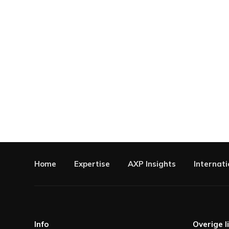
Home
Expertise
AXP Insights
Internati
Info
Overige l