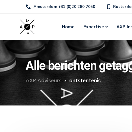
Amsterdam +31 (0)20 280 7050
Rotterda
Home
Expertise
AXP In
Alle berichten getag
AXP Adviseurs
ontstentenis