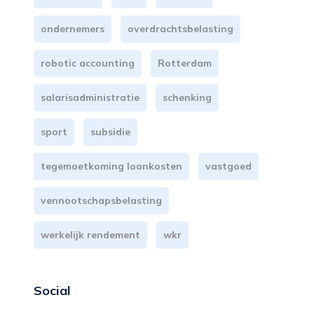
ondernemers
overdrachtsbelasting
robotic accounting
Rotterdam
salarisadministratie
schenking
sport
subsidie
tegemoetkoming loonkosten
vastgoed
vennootschapsbelasting
werkelijk rendement
wkr
Social