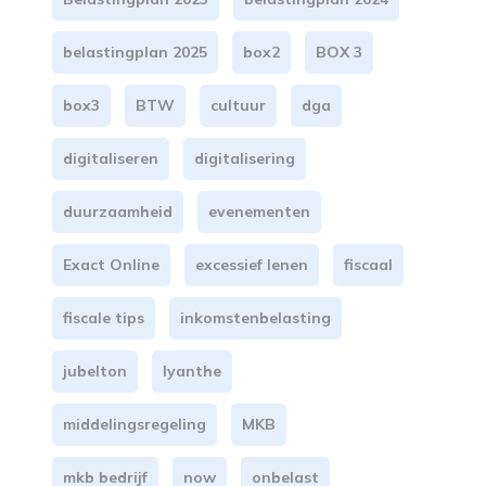
belastingplan 2025
box2
BOX 3
box3
BTW
cultuur
dga
digitaliseren
digitalisering
duurzaamheid
evenementen
Exact Online
excessief lenen
fiscaal
fiscale tips
inkomstenbelasting
jubelton
lyanthe
middelingsregeling
MKB
mkb bedrijf
now
onbelast