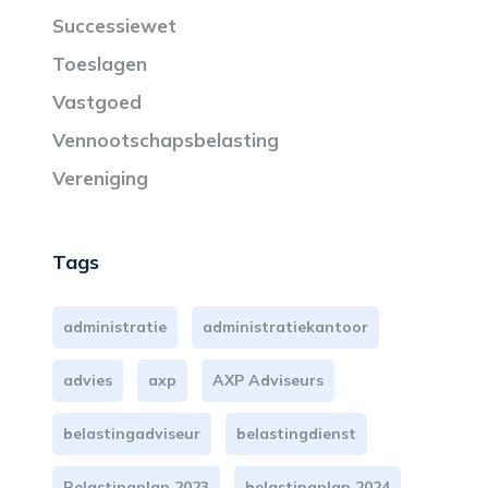
Successiewet
Toeslagen
Vastgoed
Vennootschapsbelasting
Vereniging
Tags
administratie
administratiekantoor
advies
axp
AXP Adviseurs
belastingadviseur
belastingdienst
Belastingplan 2023
belastingplan 2024