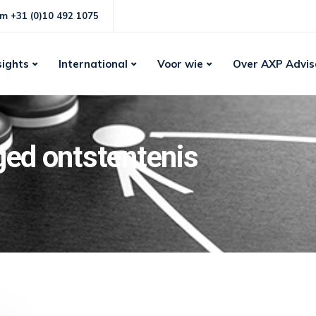
m +31 (0)10 492 1075
sights
International
Voor wie
Over AXP Advis
ged ontstentenis