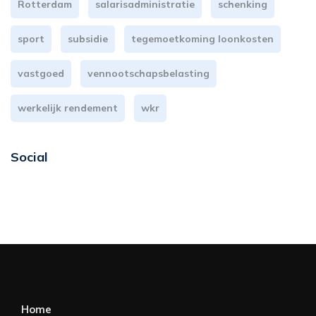
Rotterdam
salarisadministratie
schenking
sport
subsidie
tegemoetkoming loonkosten
vastgoed
vennootschapsbelasting
werkelijk rendement
wkr
Social
Home