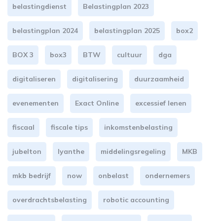
belastingdienst
Belastingplan 2023
belastingplan 2024
belastingplan 2025
box2
BOX 3
box3
BTW
cultuur
dga
digitaliseren
digitalisering
duurzaamheid
evenementen
Exact Online
excessief lenen
fiscaal
fiscale tips
inkomstenbelasting
jubelton
lyanthe
middelingsregeling
MKB
mkb bedrijf
now
onbelast
ondernemers
overdrachtsbelasting
robotic accounting