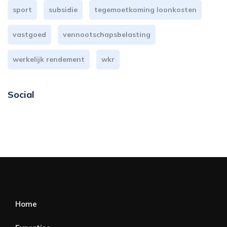
sport
subsidie
tegemoetkoming loonkosten
vastgoed
vennootschapsbelasting
werkelijk rendement
wkr
Social
Home