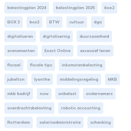
belastingplan 2024
belastingplan 2025
box2
BOX 3
box3
BTW
cultuur
dga
digitaliseren
digitalisering
duurzaamheid
evenementen
Exact Online
excessief lenen
fiscaal
fiscale tips
inkomstenbelasting
jubelton
lyanthe
middelingsregeling
MKB
mkb bedrijf
now
onbelast
ondernemers
overdrachtsbelasting
robotic accounting
Rotterdam
salarisadministratie
schenking