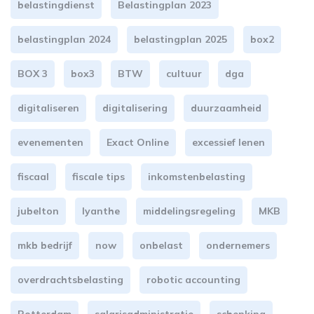
belastingdienst
Belastingplan 2023
belastingplan 2024
belastingplan 2025
box2
BOX 3
box3
BTW
cultuur
dga
digitaliseren
digitalisering
duurzaamheid
evenementen
Exact Online
excessief lenen
fiscaal
fiscale tips
inkomstenbelasting
jubelton
lyanthe
middelingsregeling
MKB
mkb bedrijf
now
onbelast
ondernemers
overdrachtsbelasting
robotic accounting