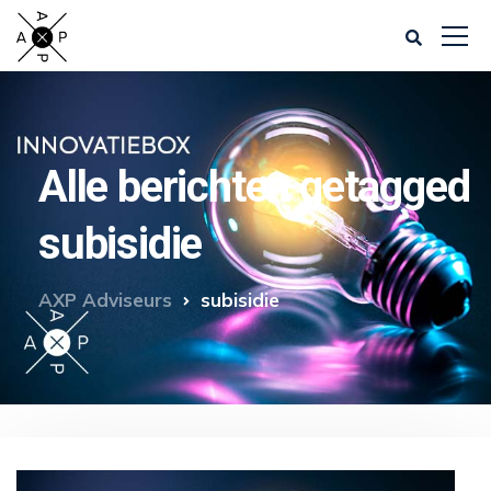
Alle berichten getagged
subisidie
AXP Adviseurs
subisidie