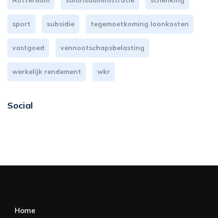
Rotterdam
salarisadministratie
schenking
sport
subsidie
tegemoetkoming loonkosten
vastgoed
vennootschapsbelasting
werkelijk rendement
wkr
Social
Home