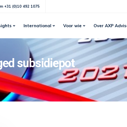
m +31 (0)10 492 1075
sights
International
Voor wie
Over AXP Advis
ged subsidiepot