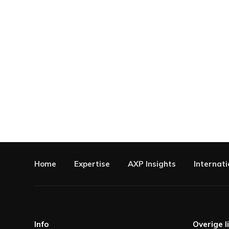
Home
Expertise
AXP Insights
Internati
Info
Overige l