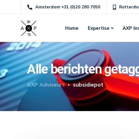
Amsterdam +31 (0)20 280 7050
Rotterda
Home
Expertise
AXP In
Alle berichten getag
AXP Adviseurs
subsidiepot