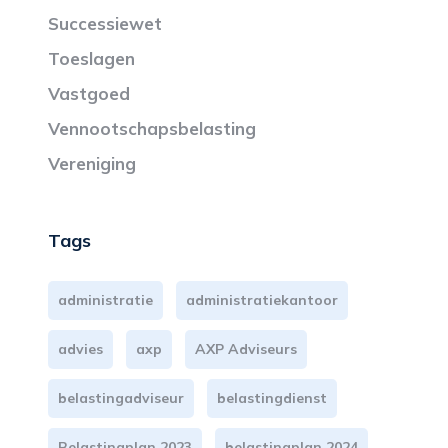
Successiewet
Toeslagen
Vastgoed
Vennootschapsbelasting
Vereniging
Tags
administratie
administratiekantoor
advies
axp
AXP Adviseurs
belastingadviseur
belastingdienst
Belastingplan 2023
belastingplan 2024