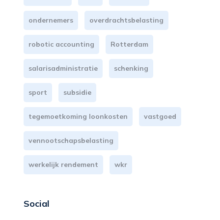
ondernemers
overdrachtsbelasting
robotic accounting
Rotterdam
salarisadministratie
schenking
sport
subsidie
tegemoetkoming loonkosten
vastgoed
vennootschapsbelasting
werkelijk rendement
wkr
Social