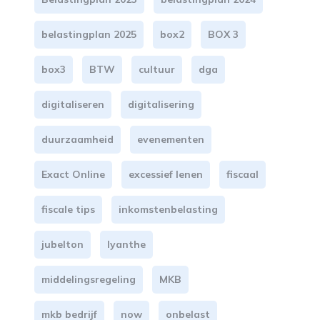
belastingplan 2025
box2
BOX 3
box3
BTW
cultuur
dga
digitaliseren
digitalisering
duurzaamheid
evenementen
Exact Online
excessief lenen
fiscaal
fiscale tips
inkomstenbelasting
jubelton
lyanthe
middelingsregeling
MKB
mkb bedrijf
now
onbelast