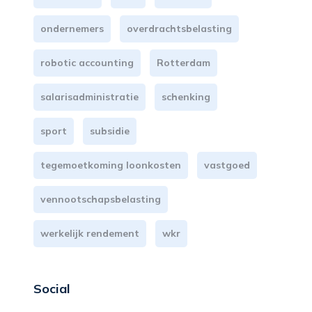
ondernemers
overdrachtsbelasting
robotic accounting
Rotterdam
salarisadministratie
schenking
sport
subsidie
tegemoetkoming loonkosten
vastgoed
vennootschapsbelasting
werkelijk rendement
wkr
Social