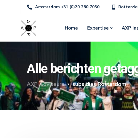
Amsterdam +31 (0)20 280 7050
Rotterda
Home
Expertise
AXP In
Alle berichten geta
AXP Adviseurs
subsidies Rotterdam