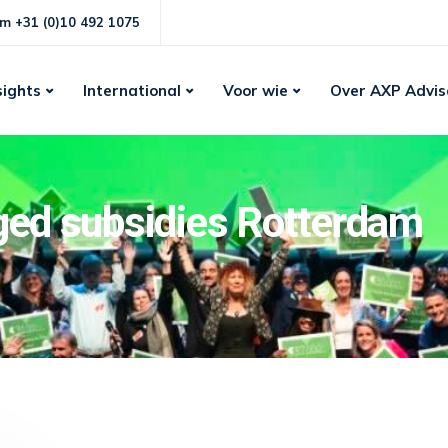
m +31 (0)10 492 1075
sights
International
Voor wie
Over AXP Advis
gged subsidies Rotterdam