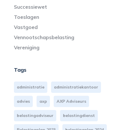
Successiewet
Toeslagen
Vastgoed
Vennootschapsbelasting
Vereniging
Tags
administratie
administratiekantoor
advies
axp
AXP Adviseurs
belastingadviseur
belastingdienst
Belastingplan 2023
belastingplan 2024