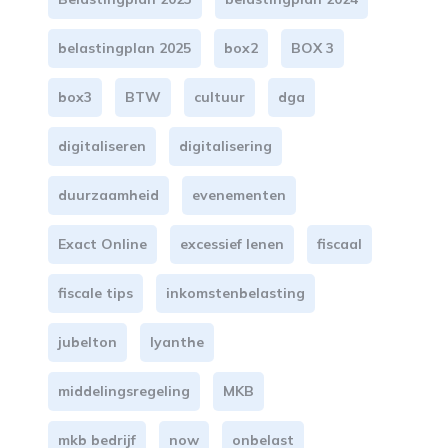
belastingplan 2025
box2
BOX 3
box3
BTW
cultuur
dga
digitaliseren
digitalisering
duurzaamheid
evenementen
Exact Online
excessief lenen
fiscaal
fiscale tips
inkomstenbelasting
jubelton
lyanthe
middelingsregeling
MKB
mkb bedrijf
now
onbelast