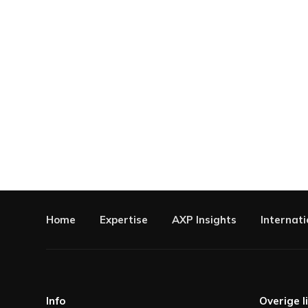
Home
Expertise
AXP Insights
Internati
Info
Overige l